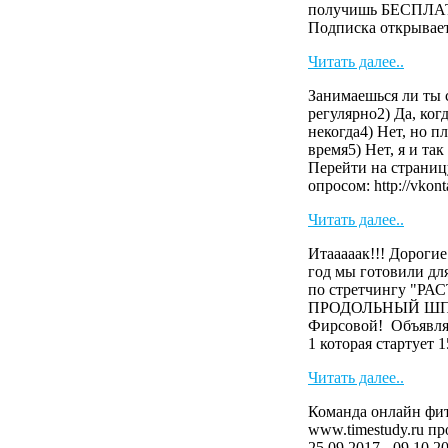
получишь БЕСПЛАТ
Подписка открывает 
Читать далее..
Занимаешься ли ты 
регулярно2) Да, когд
некогда4) Нет, но 
время5) Нет, я и та
Перейти на страниц
опросом: http://vkonta
Читать далее..
Итааааак!!! Дороги
год мы готовили 
по стретчингу "Р
ПРОДОЛЬНЫЙ ШПАГ
Фирсовой! Объявля
1 которая стартует 15
Читать далее..
Команда онлайн фит
www.timestudy.ru пр
25.09.2017 - 09.10.2