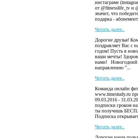
инстаграме (instag
от @fitnesslife_tv и
значит, что победит
подарка - абонемент 
Читать далее..
Дорогие друзья! Ко
поздравляет Вас с 
годом! Пусть в ново
ваши мечты! Здоров
нами! Новогодний 
направлению "...
Читать далее..
Команда онлайн фит
www.timestudy.ru п
09.03.2016 - 31.03.2
подписки сроком на 
ты получишь БЕСП
Подписка открывает 
Читать далее..
Дорогие наши польз