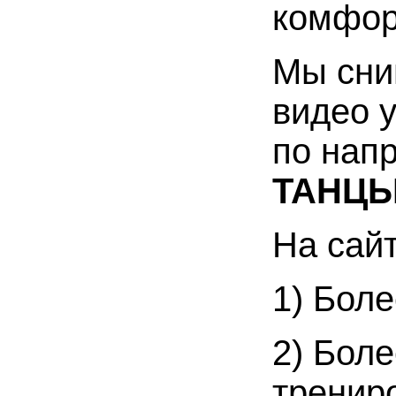
комфор
Мы сни
видео 
по нап
ТАНЦ
На сайт
1) Бол
2) Бол
трениро