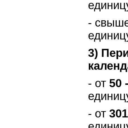
единиц
- свыш
единиц
3) Пер
календ
- от
50 
единиц
- от
301
единиц