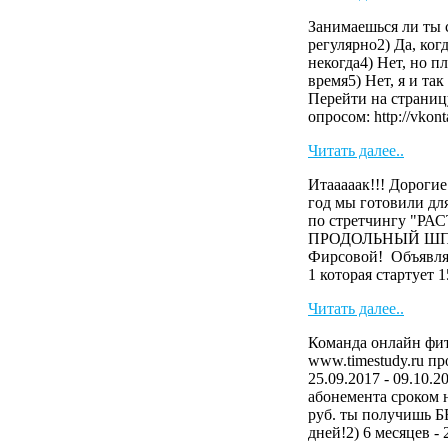
Занимаешься ли ты 
регулярно2) Да, когд
некогда4) Нет, но 
время5) Нет, я и та
Перейти на страниц
опросом: http://vkonta
Читать далее..
Итааааак!!! Дороги
год мы готовили 
по стретчингу "Р
ПРОДОЛЬНЫЙ ШПАГ
Фирсовой! Объявля
1 которая стартует 15
Читать далее..
Команда онлайн фит
www.timestudy.ru пр
25.09.2017 - 09.10.2
абонемента сроком на
руб. ты получишь
дней!2) 6 месяцев - 2