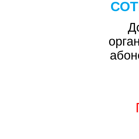
СОТ
Д
орга
абон