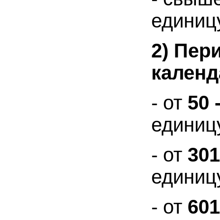
единиц
2) Пер
календ
- от
50 
единиц
- от
301
единиц
- от
601