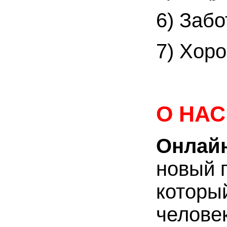
6) Забо
7) Хор
О НАС
Онлайн
новый 
которы
человек