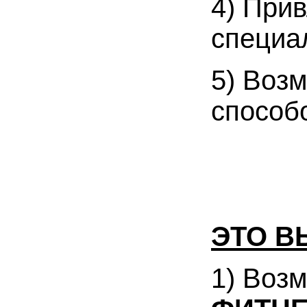
4) При
специа
5) Воз
способ
ЭТО В
1) Воз