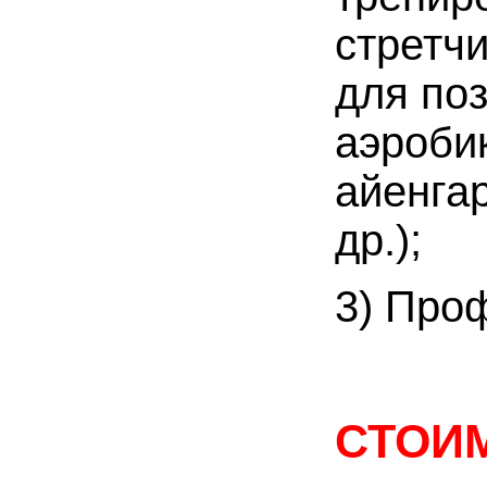
стретчи
для поз
аэробик
айенгар
др.);
3) Про
СТОИМ