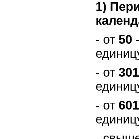
1) Пер
календ
- от
50 
единиц
- от
301
единиц
- от
601
единиц
- свыш