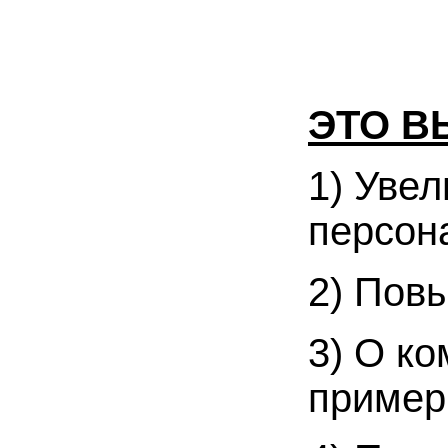
ЭТО В
1) Уве
персон
2) Пов
3) О ко
пример