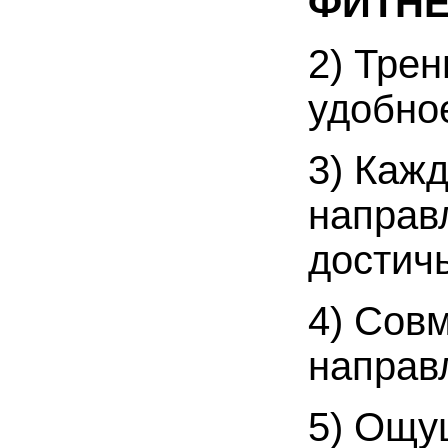
ФИТНЕ
2) Тре
удобно
3) Каж
направл
достич
4) Сов
направ
5) Ощу