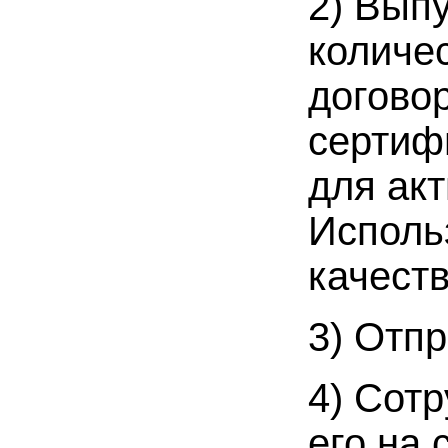
2) Вып
количе
догово
сертиф
для ак
Исполь
качест
3) Отп
4) Сотр
его на 