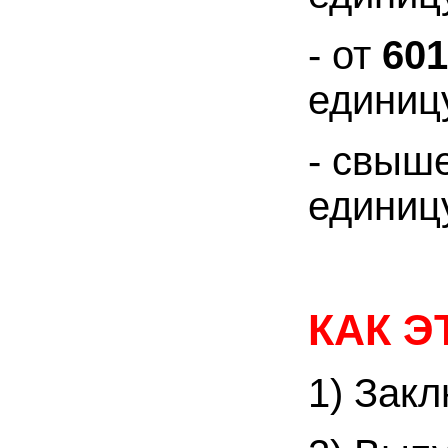
- от
601
единиц
- свыш
единиц
КАК Э
1) Закл