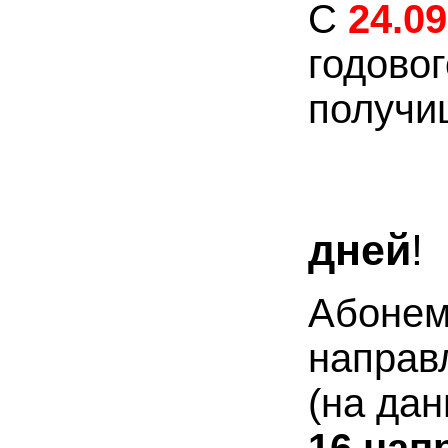
С
24.09
годово
получи
Б
дней
!
Абонем
направ
(на да
16 нап