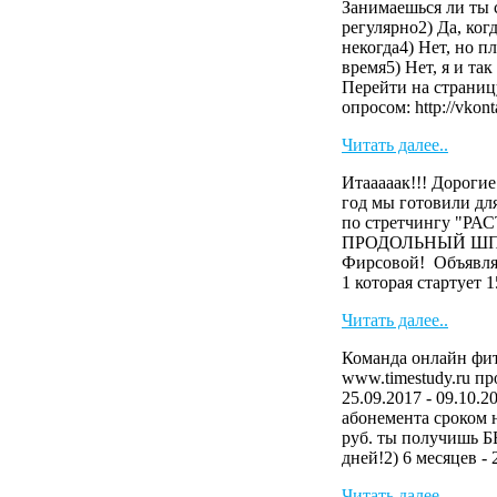
Занимаешься ли ты 
регулярно2) Да, когд
некогда4) Нет, но 
время5) Нет, я и та
Перейти на страниц
опросом: http://vkonta
Читать далее..
Итааааак!!! Дороги
год мы готовили 
по стретчингу "Р
ПРОДОЛЬНЫЙ ШПАГ
Фирсовой! Объявля
1 которая стартует 15
Читать далее..
Команда онлайн фит
www.timestudy.ru пр
25.09.2017 - 09.10.2
абонемента сроком на
руб. ты получишь
дней!2) 6 месяцев - 2
Читать далее..