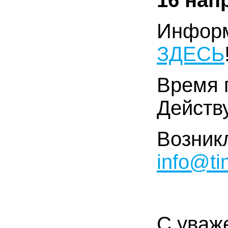
Информ
ЗДЕСЬ
Время 
Действ
Возник
info@ti
С уваж