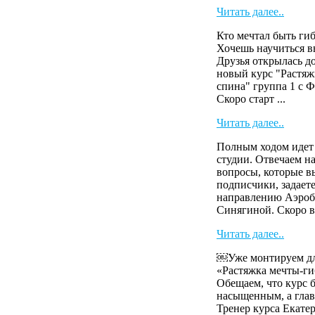
Читать далее..
Кто мечтал быть ги
Хочешь научиться в
Друзья открылась д
новый курс "Растяж
спина" группа 1 с 
Скоро старт ...
Читать далее..
Полным ходом идет 
студии. Отвечаем н
вопросы, которые 
подписчики, задает
направлению Аэроб
Синягиной. Скоро в
Читать далее..
￼Уже монтируем для
«Растяжка мечты-г
Обещаем, что курс б
насыщенным, а глав
Тренер курса Екат