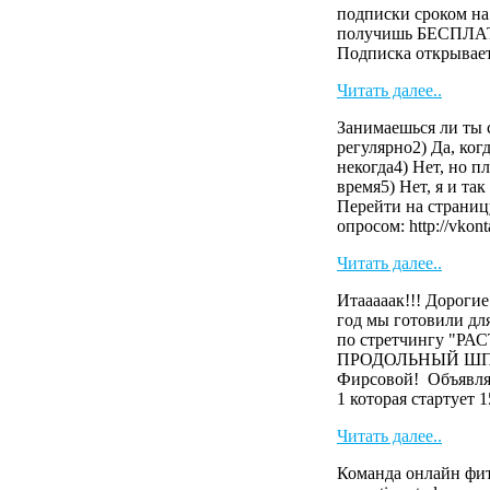
подписки сроком на 
получишь БЕСПЛАТ
Подписка открывает 
Читать далее..
Занимаешься ли ты 
регулярно2) Да, когд
некогда4) Нет, но 
время5) Нет, я и та
Перейти на страниц
опросом: http://vkonta
Читать далее..
Итааааак!!! Дороги
год мы готовили 
по стретчингу "Р
ПРОДОЛЬНЫЙ ШПАГ
Фирсовой! Объявля
1 которая стартует 15
Читать далее..
Команда онлайн фит