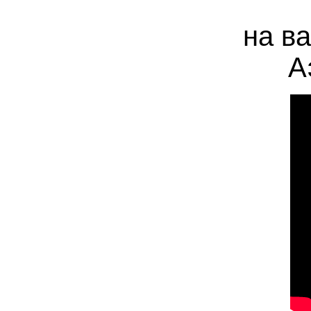
на в
А