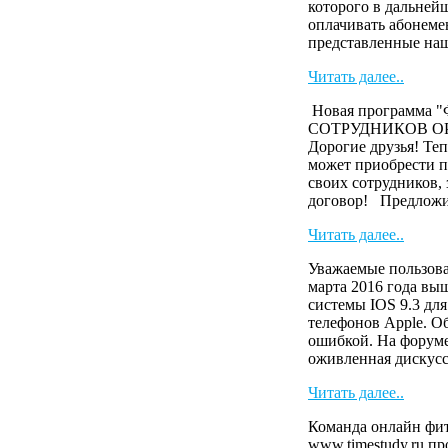
которого в дальней
оплачивать абонеме
представленные наш
Читать далее..
Новая программа
СОТРУДНИКОВ О
Дорогие друзья! Те
может приобрести п
своих сотрудников,
договор! Предложи 
Читать далее..
Уважаемые пользова
марта 2016 года вы
системы IOS 9.3 дл
телефонов Apple. О
ошибкой. На форуме
оживленная дискусс
Читать далее..
Команда онлайн фит
www.timestudy.ru п