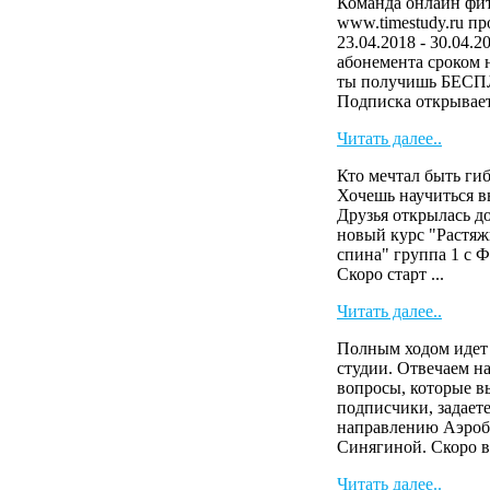
Команда онлайн фит
www.timestudy.ru п
23.04.2018 - 30.04.2
абонемента сроком н
ты получишь БЕСП
Подписка открывает 
Читать далее..
Кто мечтал быть ги
Хочешь научиться в
Друзья открылась д
новый курс "Растяж
спина" группа 1 с 
Скоро старт ...
Читать далее..
Полным ходом идет 
студии. Отвечаем н
вопросы, которые 
подписчики, задает
направлению Аэроб
Синягиной. Скоро в
Читать далее..