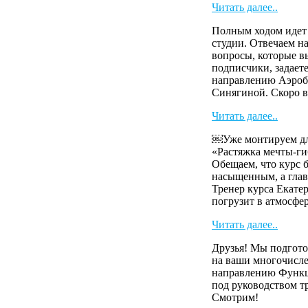
Читать далее..
Полным ходом идет 
студии. Отвечаем н
вопросы, которые 
подписчики, задает
направлению Аэроб
Синягиной. Скоро в
Читать далее..
￼Уже монтируем для
«Растяжка мечты-г
Обещаем, что курс б
насыщенным, а глав
Тренер курса Екат
погрузит в атмосферу
Читать далее..
Друзья! Мы подгото
на ваши многочисл
направлению Функ
под руководством т
Смотрим!