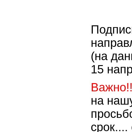
Подпис
направ
(на да
15 нап
Важно!!
на наш
просьб
срок...