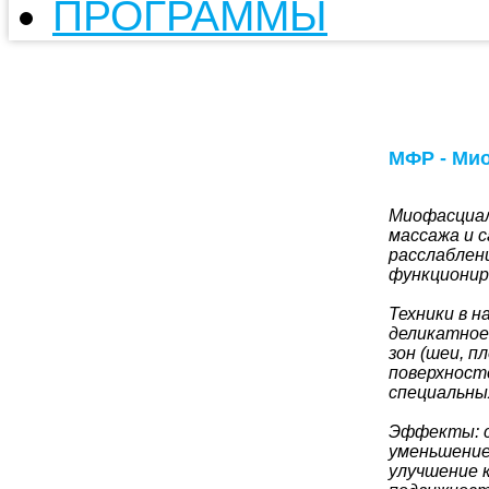
ПРОГРАММЫ
МФР - Ми
Миофасциал
массажа и 
расслаблен
функционир
Техники в 
деликатное
зон (шеи, п
поверхносте
специальны
Эффекты: с
уменьшение
улучшение 