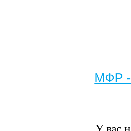
МФР -
У вас н