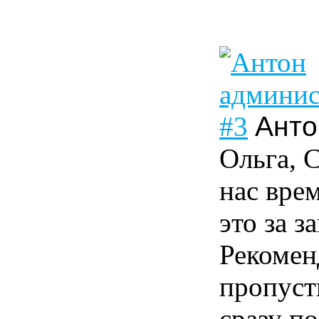
#3
Анто
Ольга, С
нас врем
это за з
Рекомен
пропусти
сразу п