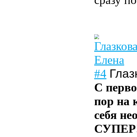
#4
Глаз
С перво
пор на 
себя не
СУПЕР!