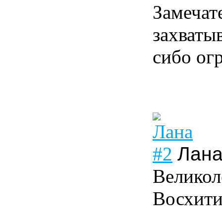
Замечат
захваты
сибо ог
#2
Лан
Великол
Восхити