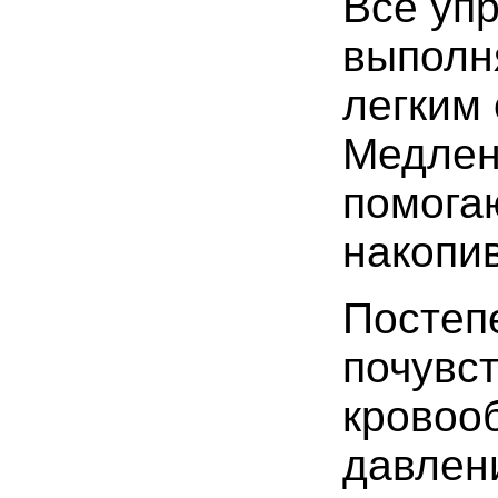
Все уп
выполн
легким
Медлен
помога
накопи
Постеп
почувст
кровоо
давлени