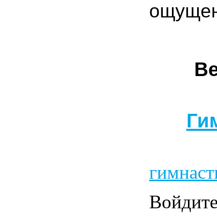
ощущен
Ве
Ги
гимнаст
Войдит