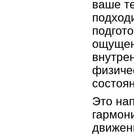
ваше т
подходи
подгото
ощущен
внутре
физиче
состоян
Это на
гармон
движен