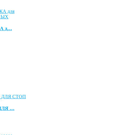
А д…
ДЛЯ …