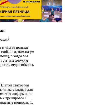
ная
ующий
и в чем ее польза?
о гибкости, нам на ум
мышц, а когда мы
 то в уме держим
проста, ведь гибкость
 В этой статье мы
ь на актуальные для
мся что информация
ых тренировок!
аваемые вопросы: 1.