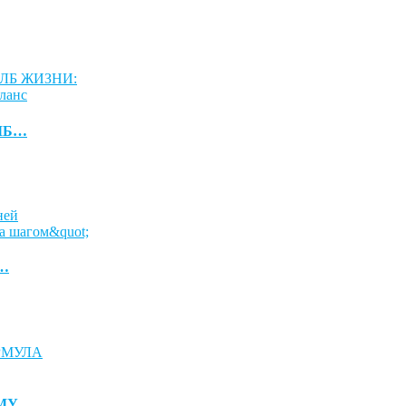
ЛБ…
н…
РМУ…