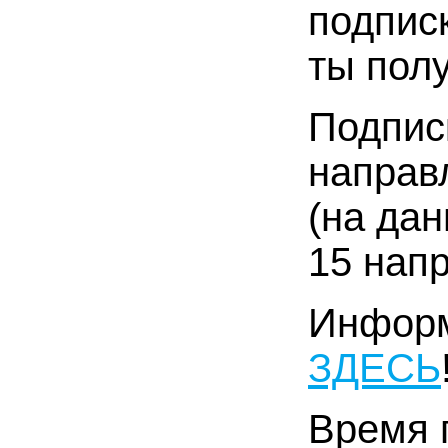
подпис
ты пол
Подпис
направ
(на да
15 нап
Информ
ЗДЕСЬ
Время 