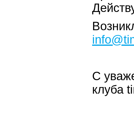
Действ
Возник
info@ti
С уваж
клуба t