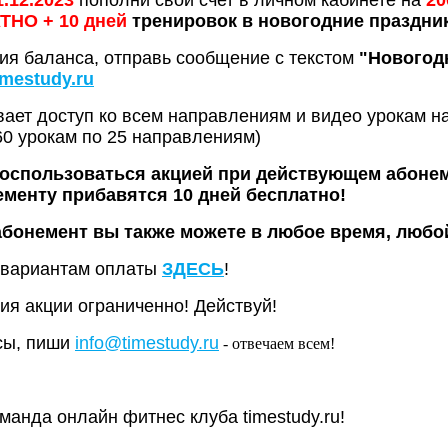
1.12.2023
пополни свой счет в личном кабинете на
20
ТНО
+ 10 дней
тренировок в новогодние праздни
ия баланса, отправь сообщение c текстом
"Новогодн
imestudy.ru
ает доступ ко всем направлениям и видео урокам на
0 урокам по 25 направлениям)
оспользоваться акцией при действующем абонем
менту прибавятся 10 дней бесплатно!
бонемент вы также можете в любое время, любо
 вариантам оплаты
ЗДЕСЬ
!
я акции ограниченно! Действуй!
сы, пиши
info@timestudy.ru
- отвечаем всем!
манда онлайн фитнес клуба timestudy.ru!