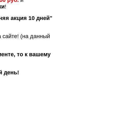
00 руб.
и
ки
!
яя акция 10 дней"
 сайте! (на данный
енте, то к вашему
й день!