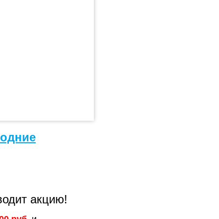
одние
водит акцию!