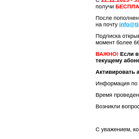
С
22.12.2023 - 3
получи
БЕСПЛА
После пополнен
на почту
info@t
Подписка открыв
момент более 66
ВАЖНО!
Если в
текущему абоне
Активировать а
Информация по
Время проведени
Возникли вопро
С уважением, ко