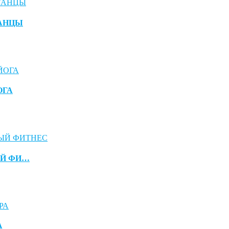
АНЦЫ
ОГА
Й ФИ…
А