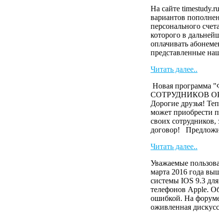
На сайте timestudy.r
вариантов пополнен
персонального счета
которого в дальней
оплачивать абонеме
представленные наш
Читать далее..
Новая программа
СОТРУДНИКОВ О
Дорогие друзья! Те
может приобрести п
своих сотрудников,
договор! Предложи 
Читать далее..
Уважаемые пользова
марта 2016 года вы
системы IOS 9.3 дл
телефонов Apple. О
ошибкой. На форуме
оживленная дискусс