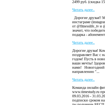
2499 руб. (скидка 15
Читать далее..
Дорогие друзья!! 
инстаграме (instag
от @fitnesslife_tv и
значит, что победит
подарка - абонемент 
Читать далее..
Дорогие друзья! Ко
поздравляет Вас с 
годом! Пусть в ново
ваши мечты! Здоров
нами! Новогодний 
направлению "...
Читать далее..
Команда онлайн фит
www.timestudy.ru п
09.03.2016 - 31.03.2
подписки сроком на 
ты получишь БЕСП