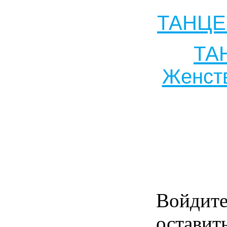
ТАНЦЕ
ТА
Женств
Войдит
оставит