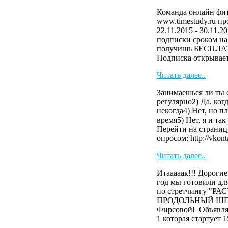
Команда онлайн фит
www.timestudy.ru п
22.11.2015 - 30.11.2
подписки сроком на 
получишь БЕСПЛАТ
Подписка открывает 
Читать далее..
Занимаешься ли ты 
регулярно2) Да, когд
некогда4) Нет, но 
время5) Нет, я и та
Перейти на страниц
опросом: http://vkonta
Читать далее..
Итааааак!!! Дороги
год мы готовили 
по стретчингу "Р
ПРОДОЛЬНЫЙ ШПАГ
Фирсовой! Объявля
1 которая стартует 15