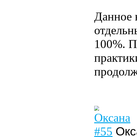
Данное 
отдельны
100%. П
практики
продолж
#55
Окс