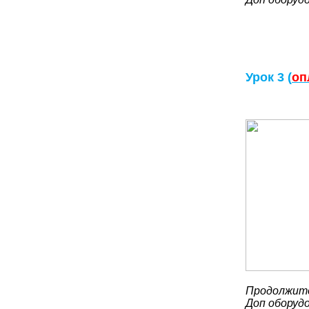
Урок 3 (
оп
Продолжите
Доп оборуд