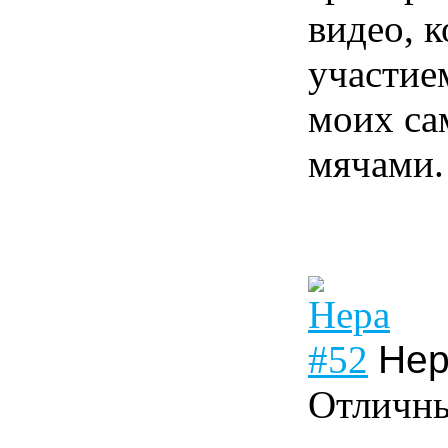
видео, 
участием
моих са
мячами.
#52
Не
Отличны