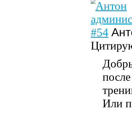
#54
Ант
Цитирую
Добры
после
трени
Или п