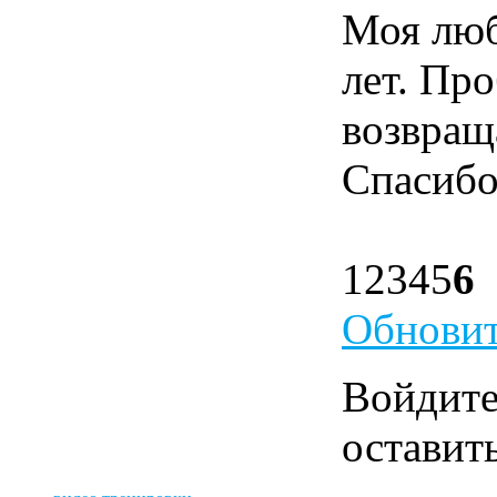
Моя люб
лет. Про
возвраща
Спасибо
1
2
3
4
5
6
Обновит
Войдит
оставит