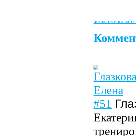
йогалатес
йога латес
Коммен
#51
Гла
Екатери
трениро