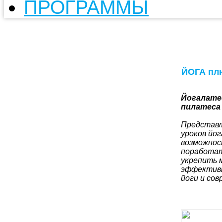
ПРОГРАММЫ
ЙОГА пл
Йогалатес
пилатеса 
Представл
уроков йо
возможнос
поработат
укрепить 
эффективн
йоги и со