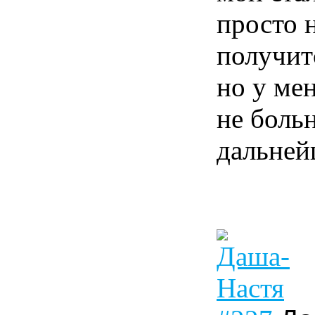
просто н
получит
но у ме
не больн
дальней