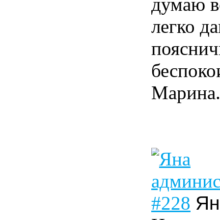
думаю в
легко д
пояснич
беспоко
Марина
#228
Ян