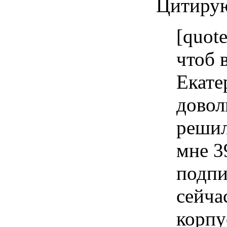
Цитирую
[quot
чтоб 
Екате
довол
решил
мне 3
подпи
сейча
корпу