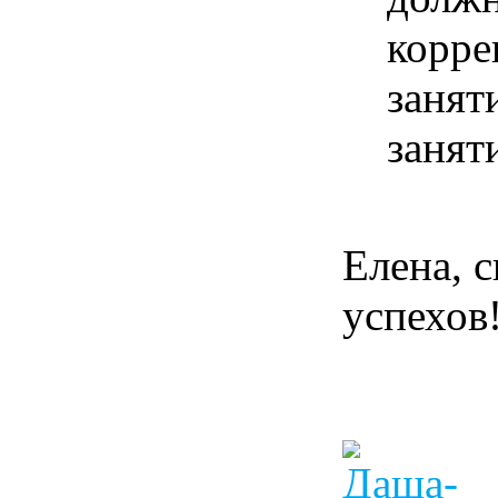
корре
занят
занят
Елена, 
успехов