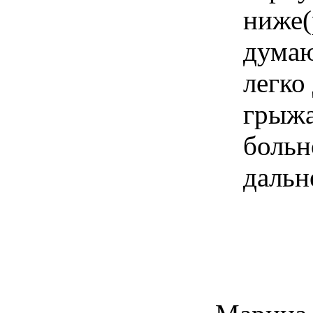
ниже(
думаю
легко
грыжа
больн
дальн