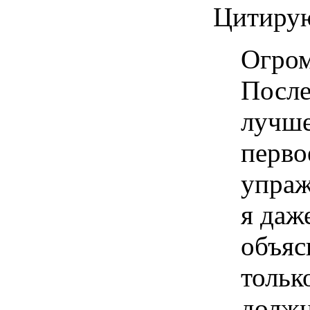
Цитирую
Огром
После
лучше
перво
упраж
я даж
объяс
тольк
должн