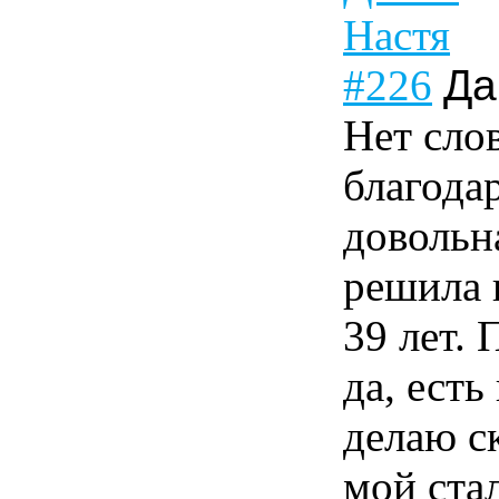
#226
Да
Нет сло
благода
довольн
решила 
39 лет.
да, есть
делаю с
мой ста