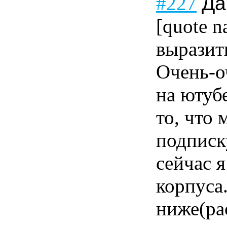
#227
Да
[quote 
выразит
Очень-о
на ютуб
то, что 
подписку
сейчас я
корпуса
ниже(ра