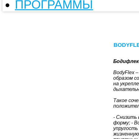
ПРОГРАММЫ
BODYFLEX
Бодифлек
BodyFlex 
образом с
на укрепл
дыхательн
Такое соч
положител
- Снизить 
форму; - 
упругость 
жизненную