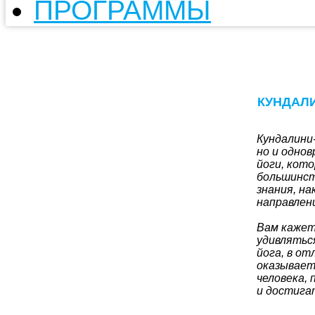
ПРОГРАММЫ
КУНДАЛИН
Кундалини-
но и одно
йоги, кот
большинст
знания, на
направлен
Вам кажет
удивляться
йога, в от
оказывает
человека,
и достига