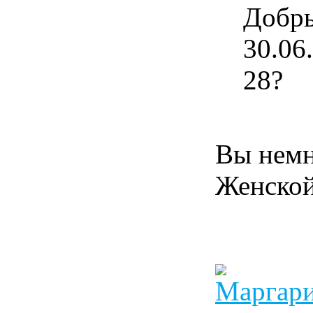
Добры
30.06
28?
Вы немн
Женской