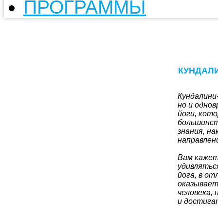
ПРОГРАММЫ
КУНДАЛИН
Кундалини-
но и одно
йоги, кот
большинст
знания, на
направлен
Вам кажет
удивляться
йога, в от
оказывает
человека,
и достига