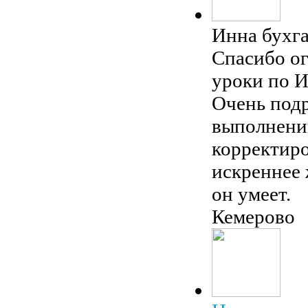
Инна
бухг
Спасибо ог
уроки по И
Очень под
выполнении
корректиро
искреннее 
он умеет.
Кемерово