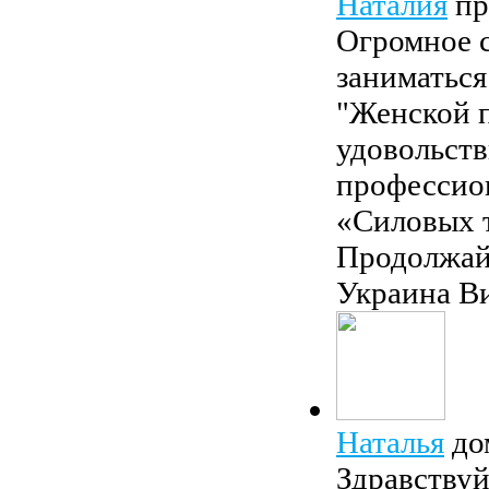
Наталия
пр
Огромное с
заниматьс
"Женской п
удовольств
профессион
«Силовых т
Продолжайт
Украина В
Наталья
до
Здравствуй