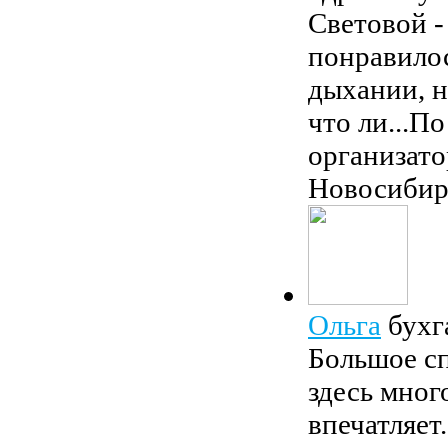
Световой -
понравилос
дыхании, н
что ли...П
организато
Новосибир
Ольга
бухг
Большое сп
здесь мног
впечатляет