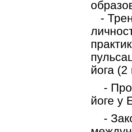
образо
- Трен
личност
практик
пульсац
йога (2
- Прош
йоге у 
- Зако
междун