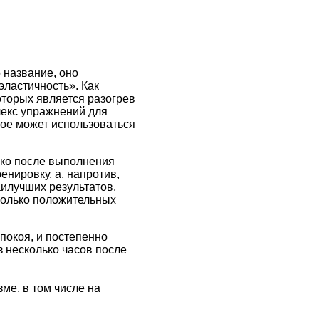
 название, оно
эластичность». Как
которых является разогрев
плекс упражнений для
рое может использоваться
ько после выполнения
енировку, а, напротив,
илучших результатов.
колько положительных
покоя, и постепенно
 несколько часов после
ме, в том числе на