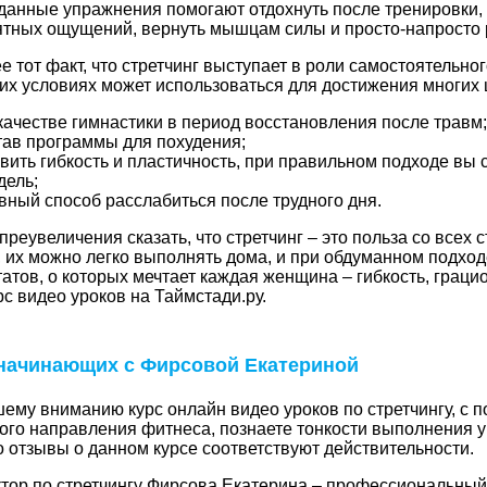
 данные упражнения помогают отдохнуть после тренировки, 
тных ощущений, вернуть мышцам силы и просто-напросто 
е тот факт, что стретчинг выступает в роли самостоятельн
х условиях может использоваться для достижения многих 
качестве гимнастики в период восстановления после травм;
тав программы для похудения;
вить гибкость и пластичность, при правильном подходе вы 
дель;
ный способ расслабиться после трудного дня.
преувеличения сказать, что стретчинг – это польза со всех
 их можно легко выполнять дома, и при обдуманном подхо
татов, о которых мечтает каждая женщина – гибкость, грацио
рс видео уроков на Таймстади.ру.
 начинающих с Фирсовой Екатериной
ему вниманию курс онлайн видео уроков по стретчингу, с 
ого направления фитнеса, познаете тонкости выполнения 
о отзывы о данном курсе соответствуют действительности.
ктор по стретчингу Фирсова Екатерина – профессиональный