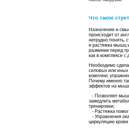
Что такое стре
Назначение и смыс
происходит от анг
нетрудно понять, с
и растяжка мышц и
разминки перед тр
как в комплексе с
Необходимо сделат
силовых или иных 
комплекс упражнен
Почему именно та
эффектов на мышц
- Позволяет мышц
замедлить метабо
тренировки
;
- Растяжка помог
- Упражнения ока
циркуляцию крови