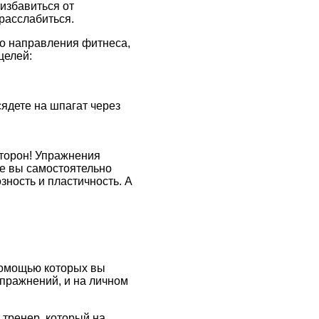
избавиться от
расслабиться.
ого направления фитнеса,
целей:
сядете на шпагат через
 сторон! Упражнения
де вы самостоятельно
зность и пластичность. А
помощью которых вы
упражнений, и на личном
 тренер, который на