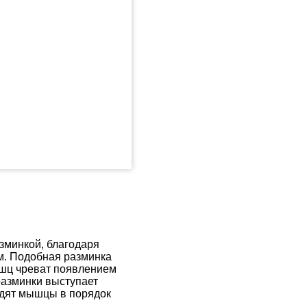
азминкой
,
благодаря
м. Подобная разминка
ышц чреват появлением
разминки выступает
одят мышцы в порядок