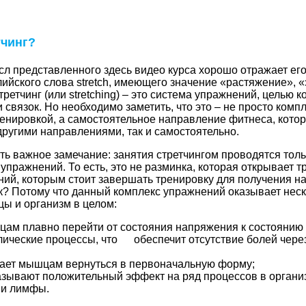
тчинг?
л представленного здесь видео курса хорошо отражает его
лийского слова stretch, имеющего значение «растяжение», «
третчинг (или stretching) – это система упражнений, целью 
 связок. Но необходимо заметить, что это – не просто ком
енировкой, а самостоятельное направление фитнеса, кото
 другими направлениями, так и самостоятельно.
ь важное замечание: занятия стретчингом проводятся тол
упражнений. То есть, это не разминка, которая открывает тр
ий, которым стоит завершать тренировку для получения на
к? Потому что данный комплекс упражнений оказывает нес
ы и организм в целом:
ам плавно перейти от состояния напряжения к состоянию 
лические процессы, что обеспечит отсутствие болей через
ает мышцам вернуться в первоначальную форму;
зывают положительный эффект на ряд процессов в организ
 и лимфы.