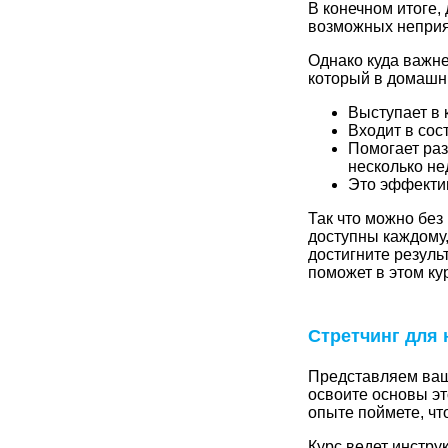
В конечном итоге,
возможных неприя
Однако куда важне
который в домашни
Выступает в 
Входит в сос
Помогает раз
несколько не
Это эффектив
Так что можно без 
доступны каждому,
достигните резуль
поможет в этом ку
Стретчинг для
Представляем ваш
освоите основы эт
опыте поймете, чт
Курс ведет инстру