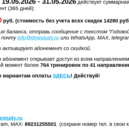
19.05.2026 - 31.05.2026
с
действует суммарна
нт (365 дней):
0
руб. (стоимость без учета всех скидок 14280 руб
ия баланса, отправь сообщение c текстом "Годово
а почту
info@timestudy.ru
или WhatsApp, MAX, telegr
 активирует абонемент со скидкой.
 абонемент открывает доступ ко всем направлениям
ый момент более
764 тренировок по 41 направлен
 вариантам оплаты
ЗДЕСЬ
!
Действуй!
estudy.ru
gram, MAX:
89231255501
(сохрани номер тел. в свои к