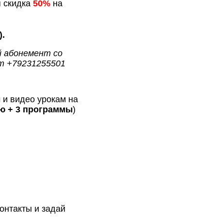
я скидка
50%
на
).
й абонемент со
am +79231255501
 и видео урокам на
ию + 3 программы
)
онтакты и задай